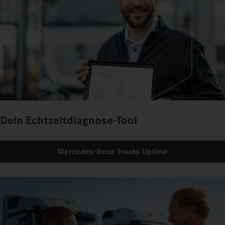
Dein Echtzeitdiagnose-Tool
Mercedes‑Benz Trucks Uptime